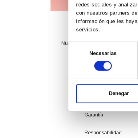
redes sociales y analiza
con nuestros partners de
información que les haya
servicios.
Nuestros principales valores son:
Selección
de
Necesarias
consentimiento
Calidad
Eficiencia
Denegar
Eficacia
Garantía
Responsabilidad